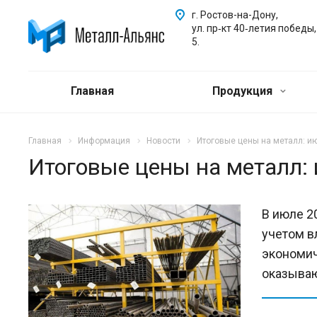
г. Ростов-на-Дону,
ул. пр‑кт 40‑летия победы,
5.
Главная
Продукция
Главная
Информация
Новости
Итоговые цены на металл: и
Итоговые цены на металл:
В июле 2
учетом в
экономич
оказываю