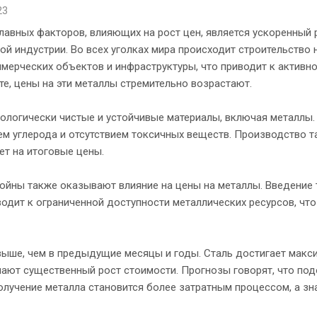
23
лавных факторов, влияющих на рост цен, является ускоренный 
ой индустрии. Во всех уголках мира происходит строительство
мерческих объектов и инфраструктуры, что приводит к активн
ате, цены на эти металлы стремительно возрастают.
кологически чистые и устойчивые материалы, включая металлы.
ем углерода и отсутствием токсичных веществ. Производство т
ет на итоговые цены.
войны также оказывают влияние на цены на металлы. Введение
водит к ограниченной доступности металлических ресурсов, чт
 выше, чем в предыдущие месяцы и годы. Сталь достигает мак
чают существенный рост стоимости. Прогнозы говорят, что по
лучение металла становится более затратным процессом, а зна