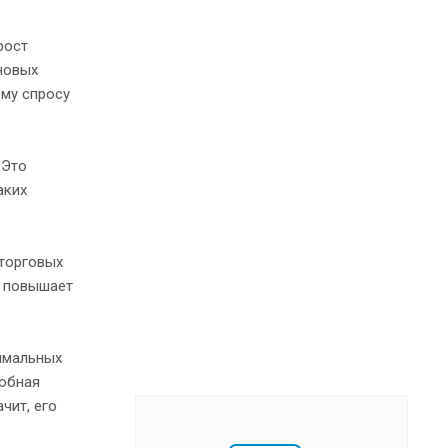
рост
 новых
ому спросу
 Это
аких
 торговых
о повышает
симальных
добная
чит, его