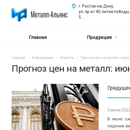
г. Ростов-на-Дону,
ул. пр‑кт 40‑летия победы,
5.
Главная
Продукция
Главная
Информация
Новости
Прогноз цен на металл: июнь
Прогноз цен на металл: ию
Грядущее
3 июня 202
В июне ож
падения в