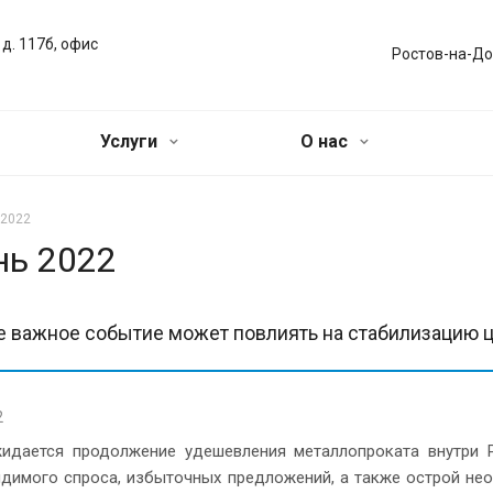
 д. 117б, офис
Ростов-на-До
Услуги
О нас
 2022
нь 2022
 важное событие может повлиять на стабилизацию ц
2
идается продолжение удешевления металлопроката внутри
идимого спроса, избыточных предложений, а также острой не