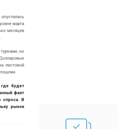
 опустилась
уровне марта
ько месяцев
.
турками, но
 Долларовые
на листовой
 пошлин.
 где будет
Данный факт
 спроса. В
льку рынок