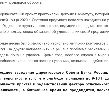
ия у продавцов оборота.
орячекатаный прокат практически догоняет арматуру, которая
елей конца 2020 г. Листовая продукция пока что находится на 
руб. Отдельные крупные поставщики, ведущие последние нескол
свою пользу, снова объявили об удешевлении своей продукции
конце весны было заключено несколько неплохих контрактов с 
гут. На других направлениях не решена проблема расчётами.
дать пока не удалось. Кроме того, особого спроса в мире 
зобновлять экспорт на прежних условиях, невзирая на действие
едное заседание директорского Совета Банка России,
я вероятность того, что она будет понижена до 9-10%. 
оимости проката и задействовании фактора отложенного
ализовать, в ближайшее время не предвидится, поско