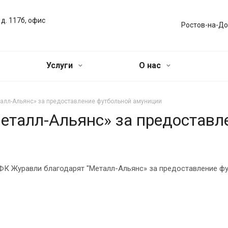
 д. 117б, офис
Ростов-на-До
Услуги
О нас
алл-Альянс» за предоставление футбольной амуниции
еталл-Альянс» за предоставл
 ФК Журавли благодарят "Металл-Альянс» за предоставление ф