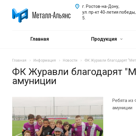
г. Ростов-на-Дону,
ул. пр‑кт 40‑летия победы,
5.
Главная
Продукция
Главная
Информация
Новости
ФК Журавли благодарят "Мет
ФК Журавли благодарят "М
амуниции
Ребята из
амуниции