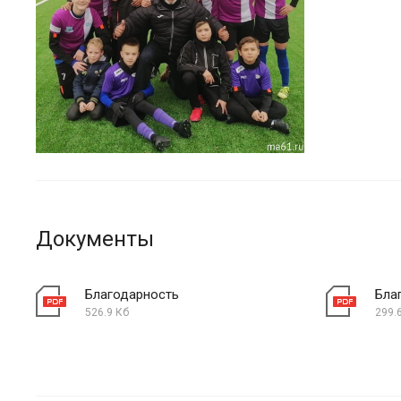
Документы
Благодарность
Бла
526.9 Кб
299.