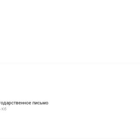
годарственное письмо
6 Кб